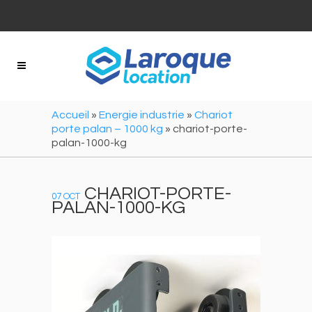
Panneau de gestion des cookies
Accueil
»
Energie industrie
»
Chariot
porte palan – 1000 kg
»
chariot-porte-
palan-1000-kg
CHARIOT-PORTE-
07 OCT
PALAN-1000-KG