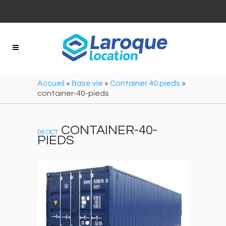
Panneau de gestion des cookies
Accueil
»
Base vie
»
Container 40 pieds
»
container-40-pieds
CONTAINER-40-
06 OCT
PIEDS